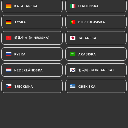
KATALANSKA
KATALANSKA
ITALIENSKA
ITALIENSKA
Evelyne F. bedömd
TYSKA
TYSKA
PORTUGISISKA
PORTUGISISKA
E
5/5
简体中文 (KINESISKA)
简体中文 (KINESISKA)
JAPANSKA
JAPANSKA
02/07/2026
•
08:33
RYSKA
RYSKA
ARABISKA
ARABISKA
Maeva A. bedömd
M
5/5
Service rapide et efficace !
한국어 (KOREANSKA)
한국어 (KOREANSKA)
NEDERLÄNDSKA
NEDERLÄNDSKA
02/07/2026
•
07:37
TJECKISKA
TJECKISKA
GREKISKA
GREKISKA
Dorothée H. bedömd
D
5/5
11/06/2026
•
09:23