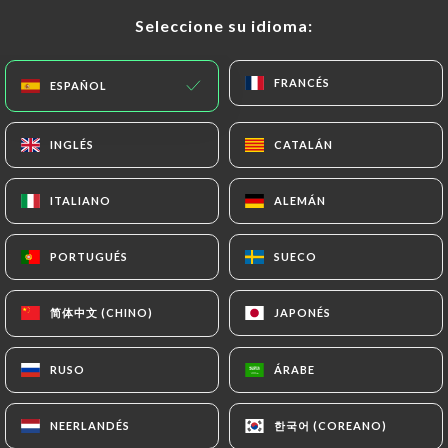
5.10€
Seleccione su idioma:
Seleccione su idioma:
5.10€
FRANCÉS
FRANCÉS
ESPAÑOL
ESPAÑOL
5.10€
INGLÉS
INGLÉS
CATALÁN
CATALÁN
5.10€
ITALIANO
ITALIANO
ALEMÁN
ALEMÁN
5.10€
PORTUGUÉS
PORTUGUÉS
SUECO
SUECO
简体中文 (CHINO)
简体中文 (CHINO)
5.10€
JAPONÉS
JAPONÉS
RUSO
RUSO
ÁRABE
ÁRABE
5.10€
한국어 (COREANO)
한국어 (COREANO)
NEERLANDÉS
NEERLANDÉS