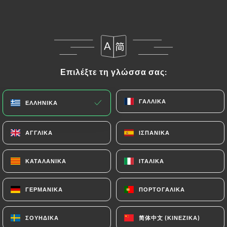
Επιλέξτε τη γλώσσα σας:
Επιλέξτε τη γλώσσα σας:
ΓΑΛΛΙΚΆ
ΓΑΛΛΙΚΆ
ΕΛΛΗΝΙΚΆ
ΕΛΛΗΝΙΚΆ
ΑΓΓΛΙΚΆ
ΑΓΓΛΙΚΆ
ΙΣΠΑΝΙΚΆ
ΙΣΠΑΝΙΚΆ
ΚΑΤΑΛΑΝΙΚΆ
ΚΑΤΑΛΑΝΙΚΆ
ΙΤΑΛΙΚΆ
ΙΤΑΛΙΚΆ
ΓΕΡΜΑΝΙΚΆ
ΓΕΡΜΑΝΙΚΆ
ΠΟΡΤΟΓΑΛΙΚΆ
ΠΟΡΤΟΓΑΛΙΚΆ
简体中文 (ΚΙΝΈΖΙΚΑ)
简体中文 (ΚΙΝΈΖΙΚΑ)
ΣΟΥΗΔΙΚΆ
ΣΟΥΗΔΙΚΆ